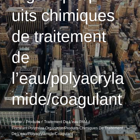
uits chimiques
de traitement
de
l’eau/polyacryla
mide/coagulant
Home
Produits
Traitement De L'eau PAM
Floculant Polymère Organique/produits Chimiques De Traitement
De L’eau/polyacrylamide/coagulant