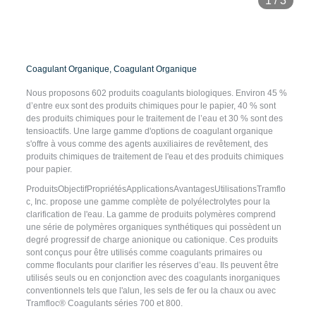
1
/
3
Coagulant Organique, Coagulant Organique
Nous proposons 602 produits coagulants biologiques. Environ 45 %
d’entre eux sont des produits chimiques pour le papier, 40 % sont
des produits chimiques pour le traitement de l’eau et 30 % sont des
tensioactifs. Une large gamme d'options de coagulant organique
s'offre à vous comme des agents auxiliaires de revêtement, des
produits chimiques de traitement de l'eau et des produits chimiques
pour papier.
ProduitsObjectifPropriétésApplicationsAvantagesUtilisationsTramflo
c, Inc. propose une gamme complète de polyélectrolytes pour la
clarification de l'eau. La gamme de produits polymères comprend
une série de polymères organiques synthétiques qui possèdent un
degré progressif de charge anionique ou cationique. Ces produits
sont conçus pour être utilisés comme coagulants primaires ou
comme floculants pour clarifier les réserves d’eau. Ils peuvent être
utilisés seuls ou en conjonction avec des coagulants inorganiques
conventionnels tels que l'alun, les sels de fer ou la chaux ou avec
Tramfloc® Coagulants séries 700 et 800.