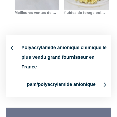
Meilleures ventes de polyacrylamide anionique pour les champs pétrolifères et le forage
fluides de forage polyacrylamide anionique en Belgique
Post
Polyacrylamide anionique chimique le
plus vendu grand fournisseur en
navigation
France
pam/polyacrylamide anionique