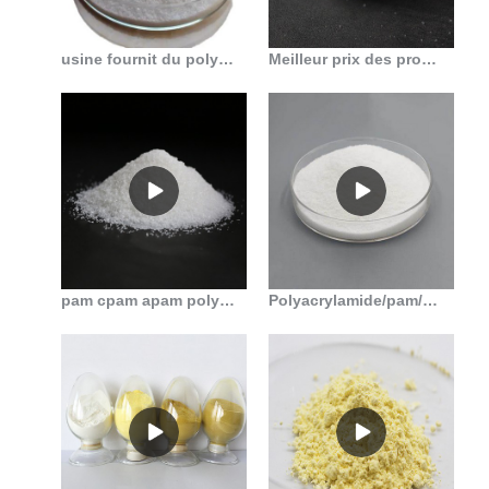
usine fournit du polyacrylamide comme produits pétrochimiques au Mali
Meilleur prix des produits chimiques perle de polyélectrolyte polyacrylamide en Algérie
pam cpam apam polyacrylamide anionique à vendre en Algérie
Polyacrylamide/pam/polymère floculant pour le traitement des eaux usées