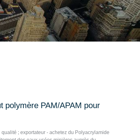
aut polymère PAM/APAM pour
qualité ; exportateur - achetez du Polyacrylamide
aitement des eaux usées minières auprès du