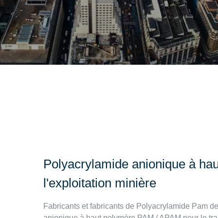
Polyacrylamide anionique à h
l'exploitation minière
Fabricants et fabricants de Polyacrylamide Pam de 
anionique à haut polymère PAM / APAM pour le tr