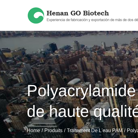
Skip
to
content
Polyacrylamide 
de haute quali
Home
Produits
Traitement De L'eau PAM
Poly