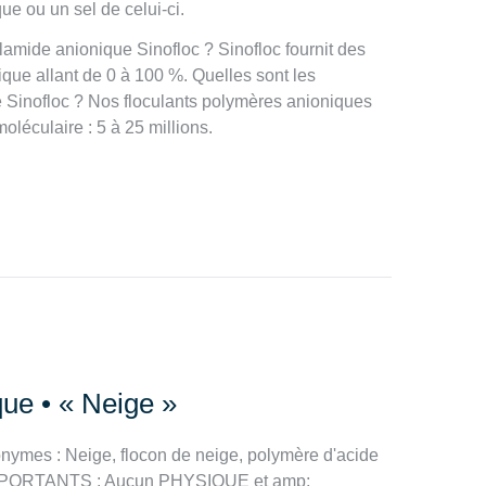
e ou un sel de celui-ci.
amide anionique Sinofloc ? Sinofloc fournit des
que allant de 0 à 100 %. Quelles sont les
e Sinofloc ? Nos floculants polymères anioniques
léculaire : 5 à 25 millions.
ue • « Neige »
ymes : Neige, flocon de neige, polymère d'acide
IMPORTANTS : Aucun PHYSIQUE et amp;