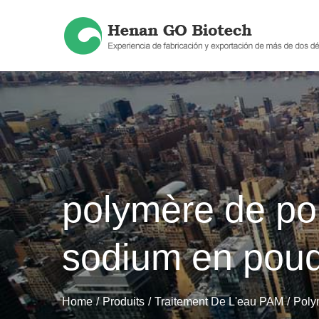
Skip
to
content
polymère de po
sodium en pou
Home
Produits
Traitement De L'eau PAM
Poly