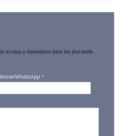
iée et nous y répondrons dans les plus brefs
phone/WhatsApp
*