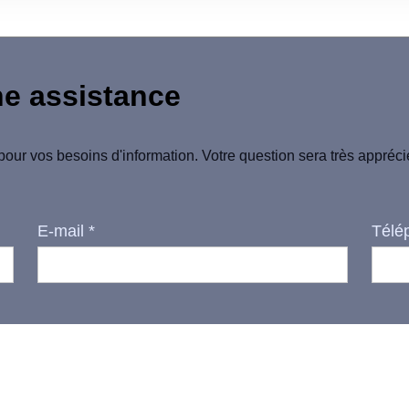
ne assistance
pour vos besoins d'information. Votre question sera très appréc
E-mail
*
Télé