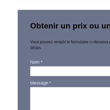
Obtenir un prix ou u
Vous pouvez remplir le formulaire ci-dessous 
délais.
Nom
*
Message
*