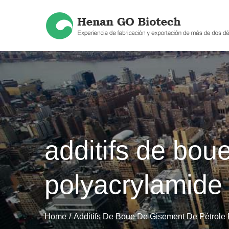
Skip
to
content
additifs de bou
polyacrylamide
Home
Additifs De Boue De Gisement De Pétrole