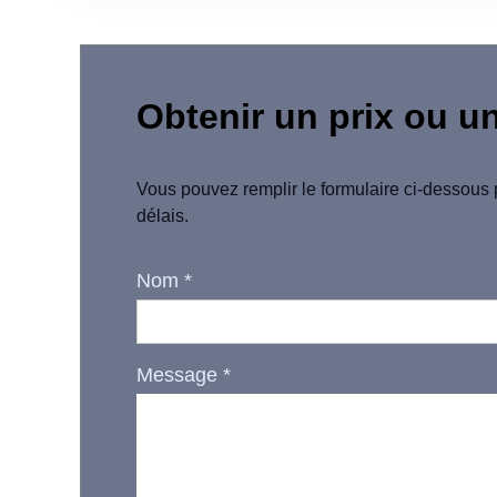
Obtenir un prix ou u
Vous pouvez remplir le formulaire ci-dessous 
délais.
Nom
*
Message
*