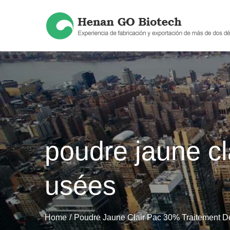
Skip
to
content
poudre jaune cl
usées
Home
Poudre Jaune Clair Pac 30% Traitement 