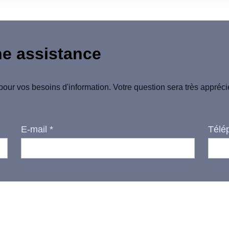
ne assistance
pour vos besoins d'information. Votre question sera très appréc
E-mail
*
Télé