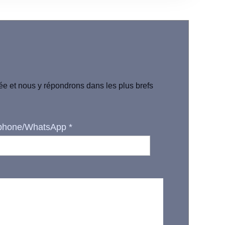
iée et nous y répondrons dans les plus brefs
phone/WhatsApp
*